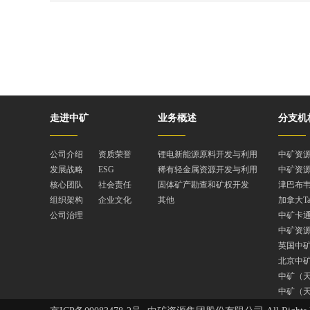
走进中矿
业务概述
分支机
公司介绍
资质荣誉
锂电新能源原料开发与利用
中矿资
发展战略
ESG
稀有轻金属资源开发与利用
中矿资
核心团队
社会责任
固体矿产勘查和矿权开发
津巴布韦
组织架构
企业文化
其他
加拿大T
公司治理
中矿卡
中矿资
英国中
北京中
中矿（
中矿（